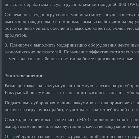
позволит обрабатывать суда грузоподъемностью до 66 000 DWT.
Современные судопогрузочные машины смогут осуществлять по
высокопроизводительно и с минимальным воздействием на окру
остается неизменной: обеспечить высокое качество, экологичес
продуктов.
3. Планируем выполнить модернизацию оборудования ленточных
экономических показателей. Повышение эффективности технолог
замены части конвейерных систем на более производительные.
Этап завершения:
Размещен заказ на вакуумную автономную всасывающую убороч
Вакуумный погрузчик — это тип гигантского пылесоса для уборк
Подметально-уборочная машина вакуумного типа применяется 
погрузо-разгрузочных работ, с учетом жестких требований по 
Самоходное пневмоколесное шасси МАЗ с полноприводной транс
импортозамещения для эксплуатации в качестве вакуумной под
От всей души поздравляем весь руководящий состав и всех сот