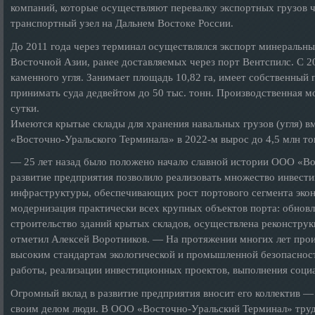
компаний, которые осуществляют перевалку экспортных грузов
транспортный узел на Дальнем Востоке России.
До 2011 года через терминал осуществлялся экспорт минеральны
Восточной Азии, ранее доставляемых через порт Вентспилс. С 2
каменного угля. Занимает площадь 10,82 га, имеет собственный
принимать суда дедвейтом до 50 тыс. тонн. Производственная м
сутки.
Имеются крытые склады для хранения навальных грузов (угля) 
«Восточно-Уральского Терминала» в 2022-м вырос до 4,5 млн тон
— 25 лет назад было положено начало славной истории ООО «В
развитие предприятия позволило реализовать множество инвест
инфраструктуры, обеспечивающих рост портового сегмента экон
модернизация практически всех крупных объектов порта: обновл
строительство зданий крытых складов, осуществлена реконстр
отметил Алексей Воротников. — На протяжении многих лет прои
высоким стандартам экологической и промышленной безопаснос
работы, реализации инвестиционных проектов, выполнения социа
Огромный вклад в развитие предприятия вносит его коллектив 
своим делом люди. В ООО «Восточно-Уральский Терминал» труд