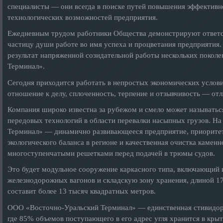
специалисты — они всегда в поиске путей повышения эффективн
технологических возможностей предприятия.
Ежедневным трудом работники Общества демонстрируют ответст
частицу души работе во имя успеха и процветания предприятия.
результат напряженной созидательной работы нескольких покол
Терминал».
Сегодня приходится работать в непростых экономических услови
отношение к делу, сплоченность, терпение и отзывчивость — от
Компания широко известна за рубежом и смело может называтьс
передовых технологий в области перевалки насыпных грузов. 
Терминал» — динамично развивающееся предприятие, приоритет
экологического баланса в регионе и качественная очистка камен
многоступенчатыми решетками перед подачей в трюмы судов.
Это будет модульное сооружение каркасного типа, включающий в
железнодорожных вагонов и складскую зону хранения, длиной 1
составит более 13 тысяч квадратных метров.
ООО «Восточно-Уральский Терминал» — единственная стивидорн
где 85% объемов поступающего в его адрес угля хранится в кры