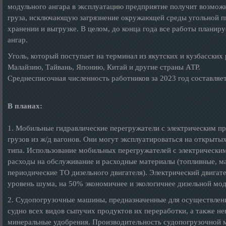
модульного ангара в эксплуатацию предприятие получит возмож
груза, исключающую загрязнение окружающей среды угольной п
хранении и выгрузке. В целом, до конца года все работы планир
ангар.
Уголь, который поступает на терминал из якутских и кузбасски
Малайзию, Тайвань, Японию, Китай и другие страны АТР.
Среднесписочная численность работников за 2023 год составляет
В планах:
1. Мобильные гидравлические перегружатели с электрическим п
грузов из ж/д вагонов. Они могут эксплуатироваться на открыты
типа. Использование мобильных перегружателей с электрическим
расходы на обслуживание и расходные материалы (топливные, 
периодические ТО дизельного двигателя). Электрический двигате
уровень шума, на 50% экономичнее и экологичнее дизельной мод
2. Судопогрузочные машины, предназначенные для осуществлени
судно всех видов сыпучих продуктов их переработки, а также не
минеральные удобрения. Производительность судопогрузочной ма